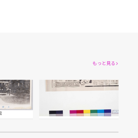
もっと見る
「ヒンター」広告
宝丹本舗 守田治兵衛/製作
館
江戸東京博物館