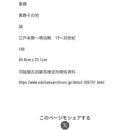
書跡
書跡その他
語
江戸末期～明治期 19～20世紀
1枚
40.8cm x 33.1cm
河越關古旧蔵高橋泥舟関係資料
https://www.edohakuarchives.jp/detail-306741.html
このページをシェアする