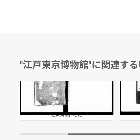
"江戸東京博物館"に関連す
御手鑑
大政三
江戸東京博物館