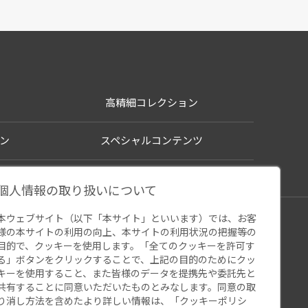
高精細コレクション
ン
スペシャルコンテンツ
個人情報の取り扱いについて
本ウェブサイト（以下「本サイト」といいます）では、お客
シー
様の本サイトの利用の向上、本サイトの利用状況の把握等の
ウェブアクセシビリティ
関連サイト
目的で、クッキーを使用します。「全てのクッキーを許可す
る」ボタンをクリックすることで、上記の目的のためにクッ
キーを使用すること、また皆様のデータを提携先や委託先と
共有することに同意いただいたものとみなします。同意の取
り消し方法を含めたより詳しい情報は、「
クッキーポリシ