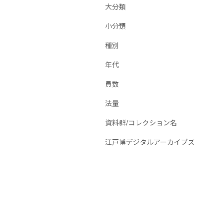
大分類
小分類
種別
年代
員数
法量
資料群/コレクション名
江戸博デジタルアーカイブズ