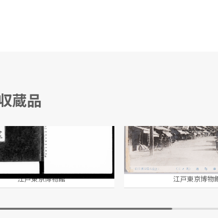
る収蔵品
秘録 十三
上溝市場通 (其ノ二)
江戸東京博物館
江戸東京博物