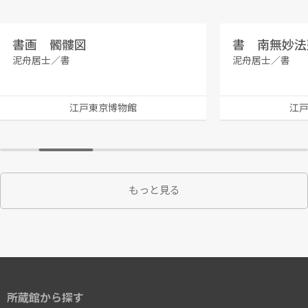
書画 髑髏図
書 南無妙法
泥舟居士／書
泥舟居士／書
江戸東京博物館
江
もっと見る
所蔵館から探す