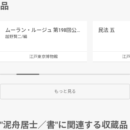
品
ムーラン・ルージュ 第198回公演番組
民法 五
越野賢二/編
江戸東京博物館
江
もっと見る
"泥舟居士／書"に関連する収蔵品