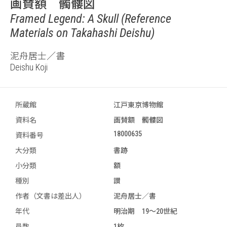
画賛額 髑髏図
Framed Legend: A Skull (Reference
Materials on Takahashi Deishu)
泥舟居士／書
Deishu Koji
所蔵館
江戸東京博物館
資料名
画賛額 髑髏図
18000635
資料番号
大分類
書跡
小分類
額
種別
讃
作者（文書は差出人）
泥舟居士／書
年代
明治期 19～20世紀
員数
1枚