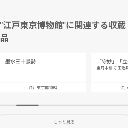
"江戸東京博物館"に関連する収蔵
品
墨水三十景詩
「守妙」「立
宝丹本舗 守田治
江戸東京博物館
江
もっと見る