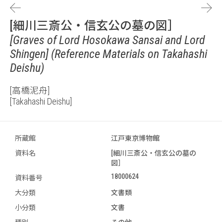
[細川三斎公・信玄公の墓の図］
[Graves of Lord Hosokawa Sansai and Lord
Shingen] (Reference Materials on Takahashi
Deishu)
[高橋泥舟]
[Takahashi Deishu]
所蔵館
江戸東京博物館
資料名
[細川三斎公・信玄公の墓の
図］
18000624
資料番号
大分類
文書類
小分類
文書