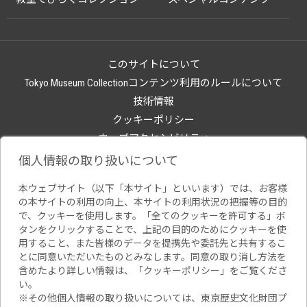
このサイトについて
Tokyo Museum Collectionコンテンツ利用のルールについて
技術情報
クッキーポリシー
ウェブアクセシビリティ
関連サイト
個人情報の取り扱いについて
本ウェブサイト（以下「本サイト」といいます）では、お客様
の本サイトの利用の向上、本サイトの利用状況の把握等の目的
で、クッキーを使用します。「全てのクッキーを許可する」ボ
タンをクリックすることで、上記の目的のためにクッキーを使
用すること、また皆様のデータを提携先や委託先と共有するこ
とに同意いただいたものとみなします。同意の取り消し方法を
含めたより詳しい情報は、「
クッキーポリシー
」をご覧くださ
い。
※その他個人情報の取り扱いについては、
東京歴史文化財団プ