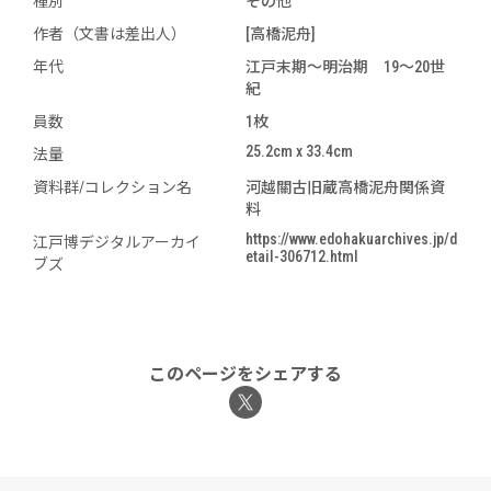
種別
その他
作者（文書は差出人）
[高橋泥舟]
年代
江戸末期～明治期 19～20世
紀
員数
1枚
25.2cm x 33.4cm
法量
資料群/コレクション名
河越關古旧蔵高橋泥舟関係資
料
https://www.edohakuarchives.jp/d
江戸博デジタルアーカイ
etail-306712.html
ブズ
このページをシェアする