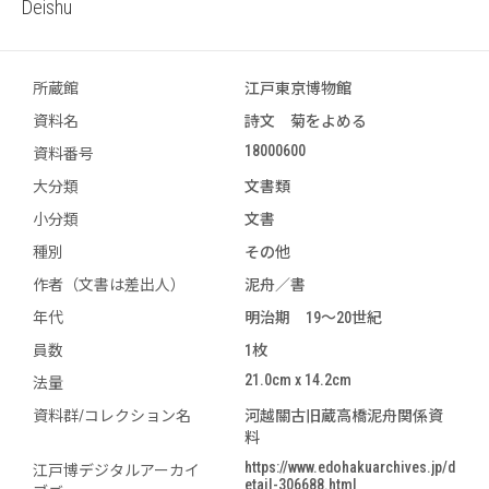
Deishu
所蔵館
江戸東京博物館
資料名
詩文 菊をよめる
18000600
資料番号
大分類
文書類
小分類
文書
種別
その他
作者（文書は差出人）
泥舟／書
年代
明治期 19～20世紀
員数
1枚
21.0cm x 14.2cm
法量
資料群/コレクション名
河越關古旧蔵高橋泥舟関係資
料
https://www.edohakuarchives.jp/d
江戸博デジタルアーカイ
etail-306688.html