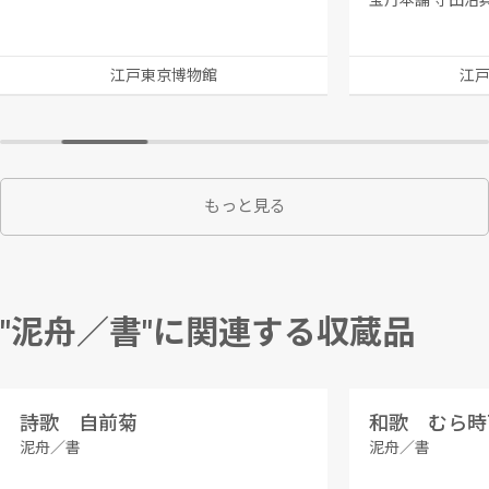
宝丹本舗 守田治
江戸東京博物館
江
もっと見る
"泥舟／書"に関連する収蔵品
詩歌 自前菊
和歌 むら時
泥舟／書
泥舟／書