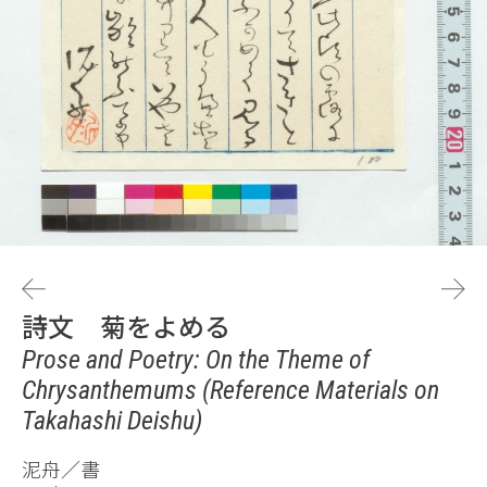
詩文 菊をよめる
Prose and Poetry: On the Theme of
Chrysanthemums (Reference Materials on
Takahashi Deishu)
泥舟／書