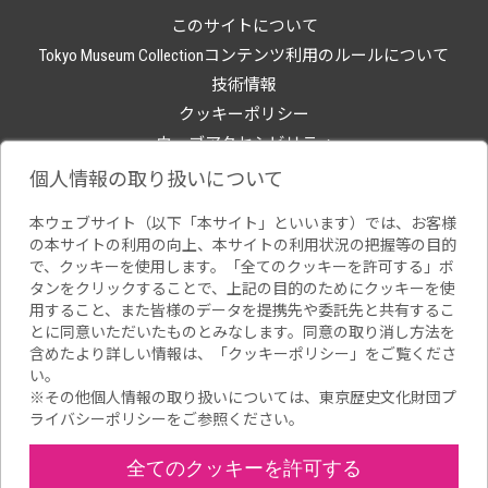
このサイトについて
Tokyo Museum Collectionコンテンツ利用のルールについて
技術情報
クッキーポリシー
ウェブアクセシビリティ
関連サイト
個人情報の取り扱いについて
本ウェブサイト（以下「本サイト」といいます）では、お客様
の本サイトの利用の向上、本サイトの利用状況の把握等の目的
で、クッキーを使用します。「全てのクッキーを許可する」ボ
タンをクリックすることで、上記の目的のためにクッキーを使
用すること、また皆様のデータを提携先や委託先と共有するこ
とに同意いただいたものとみなします。同意の取り消し方法を
含めたより詳しい情報は、「
クッキーポリシー
」をご覧くださ
い。
※その他個人情報の取り扱いについては、
東京歴史文化財団プ
ライバシーポリシー
をご参照ください。
全てのクッキーを許可する
Copyright(C) Tokyo Metropolitan Foundation for History and Culture.All