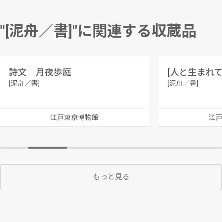
"[泥舟／書]"に関連する収蔵品
詩文 月夜歩庭
[人と生まれ
[泥舟／書]
[泥舟／書]
江戸東京博物館
江
もっと見る