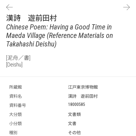
漢詩 遊前田村
Chinese Poem: Having a Good Time in
Maeda Village (Reference Materials on
Takahashi Deishu)
[泥舟／書]
[Deishu]
所蔵館
江戸東京博物館
資料名
漢詩 遊前田村
18000585
資料番号
大分類
文書類
小分類
文書
種別
その他