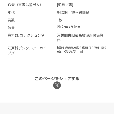
作者（文書は差出人）
[泥舟／書]
年代
明治期 19～20世紀
員数
1枚
20.2cm x 9.0cm
法量
資料群/コレクション名
河越關古旧蔵高橋泥舟関係資
料
https://www.edohakuarchives.jp/d
江戸博デジタルアーカイ
etail-306673.html
ブズ
このページをシェアする