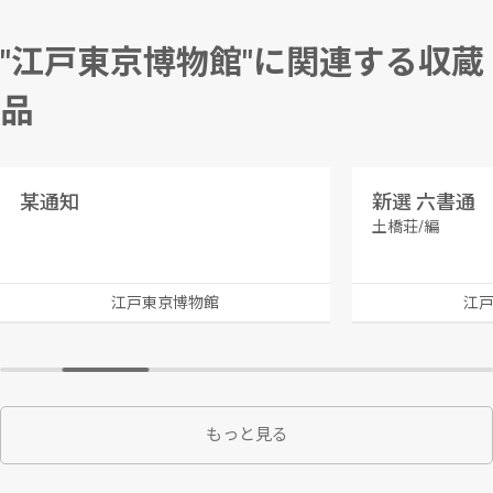
"江戸東京博物館"に関連する収蔵
品
某通知
新選 六書通
土橋荘/編
江戸東京博物館
江
もっと見る