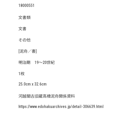
18000551
文書類
文書
その他
[泥舟／書]
明治期 19～20世紀
1枚
25.0cm x 32.6cm
河越關古旧蔵高橋泥舟関係資料
https://www.edohakuarchives.jp/detail-306639.html