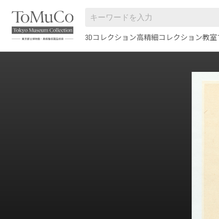
3Dコレクション
高精細コレクション
教室