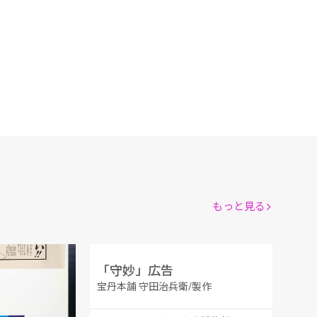
もっと見る
告
「守妙」広告
宝丹本舗 守田治兵衛/製作