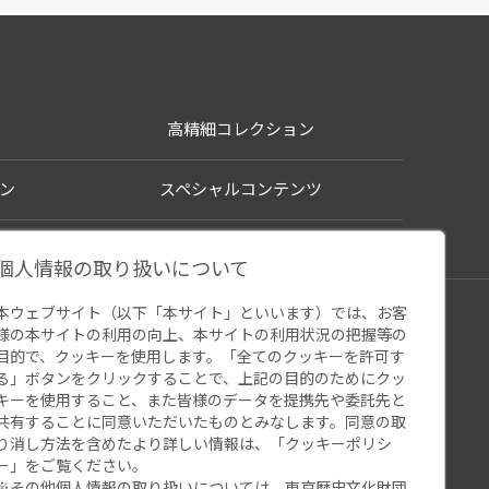
高精細コレクション
ン
スペシャルコンテンツ
個人情報の取り扱いについて
本ウェブサイト（以下「本サイト」といいます）では、お客
シー
様の本サイトの利用の向上、本サイトの利用状況の把握等の
ウェブアクセシビリティ
関連サイト
目的で、クッキーを使用します。「全てのクッキーを許可す
る」ボタンをクリックすることで、上記の目的のためにクッ
キーを使用すること、また皆様のデータを提携先や委託先と
共有することに同意いただいたものとみなします。同意の取
り消し方法を含めたより詳しい情報は、「
クッキーポリシ
ー
」をご覧ください。
※その他個人情報の取り扱いについては、
東京歴史文化財団