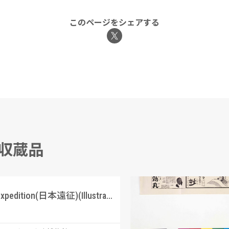
このページをシェアする
る収蔵品
Japan Expedition(日本遠征)(Illustrated News(1853年))
「守妙」「立効丸」広
宝丹本舗 守田治兵衛/製作