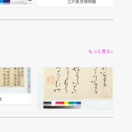
館
江戸東京博物館
もっと見る
詩歌 子としの暮に
[泥舟／書]
館
江戸東京博物館