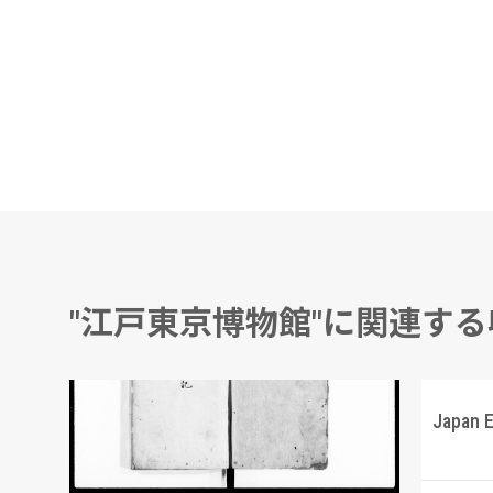
"江戸東京博物館"に関連す
府立東京商工奨励館展示 南方資料要覧
公儀要鑑記