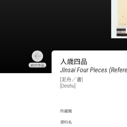
人歳四品
Jinsai Four Pieces (Refer
[泥舟／書]
[Deishu]
所蔵館
資料名