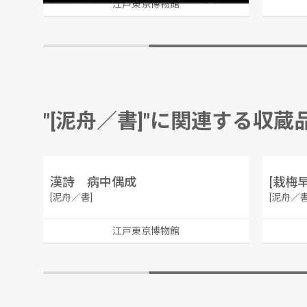
江戸東京博物館
"[泥舟／書]"に関連する収蔵
漢詩 病中偶成
[栽梅
[泥舟／書]
[泥舟／書
江戸東京博物館