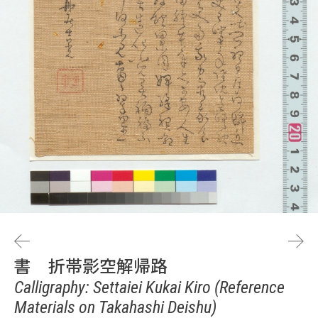
書 折帯影空解帰路
Calligraphy: Settaiei Kukai Kiro (Reference
Materials on Takahashi Deishu)