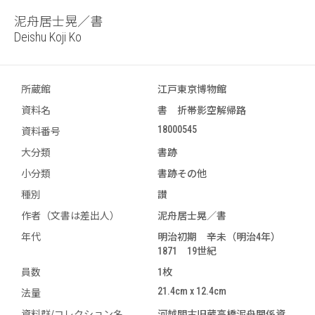
泥舟居士晃／書
Deishu Koji Ko
所蔵館
江戸東京博物館
資料名
書 折帯影空解帰路
18000545
資料番号
大分類
書跡
小分類
書跡その他
種別
讃
作者（文書は差出人）
泥舟居士晃／書
年代
明治初期 辛未（明治4年）
1871 19世紀
員数
1枚
21.4cm x 12.4cm
法量
資料群/コレクション名
河越關古旧蔵高橋泥舟関係資