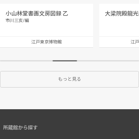
小山林堂書画文房図録 乙
大梁院殿龍光
市川三亥/編
江戸東京博物館
江
もっと見る
所蔵館から探す