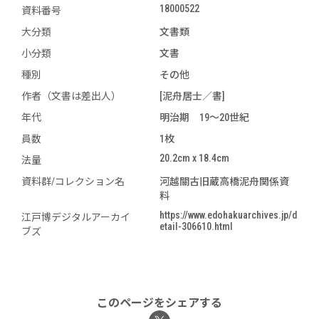
18000522
資料番号
大分類
文書類
小分類
文書
種別
その他
作者（文書は差出人）
[泥舟居士／書]
年代
明治期 19～20世紀
員数
1枚
20.2cm x 18.4cm
法量
資料群/コレクション名
河越關古旧蔵高橋泥舟関係資
料
https://www.edohakuarchives.jp/d
江戸博デジタルアーカイ
etail-306610.html
ブズ
このページをシェアする