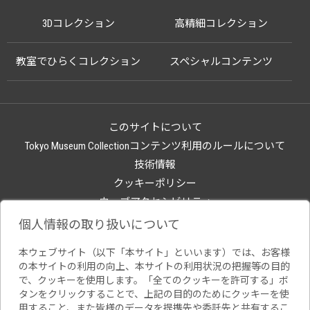
3Dコレクション
高精細コレクション
教室でひらくコレクション
スペシャルコンテンツ
このサイトについて
Tokyo Museum Collectionコンテンツ利用のルールについて
技術情報
クッキーポリシー
ウェブアクセシビリティ
関連サイト
個人情報の取り扱いについて
本ウェブサイト（以下「本サイト」といいます）では、お客様
の本サイトの利用の向上、本サイトの利用状況の把握等の目的
で、クッキーを使用します。「全てのクッキーを許可する」ボ
タンをクリックすることで、上記の目的のためにクッキーを使
用すること、また皆様のデータを提携先や委託先と共有するこ