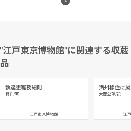
"江戸東京博物館"に関連する収蔵
品
執達吏職務細則
箕作/著
大蔵公望/記
江戸東京博物館
江