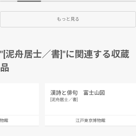
もっと見る
"[泥舟居士／書]"に関連する収蔵
品
漢詩と俳句 富士山図
[泥舟居士／書]
物館
江戸東京博物館