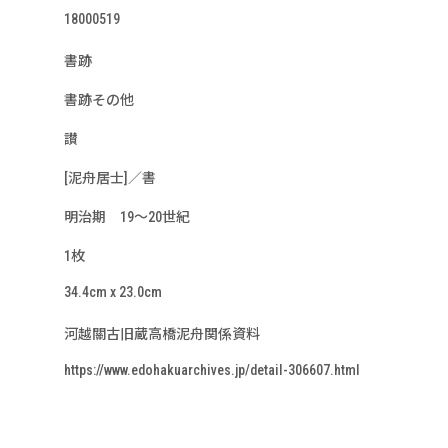
18000519
書跡
書跡その他
讃
[泥舟居士]／書
明治期 19～20世紀
1枚
34.4cm x 23.0cm
河越關古旧蔵高橋泥舟関係資料
https://www.edohakuarchives.jp/detail-306607.html