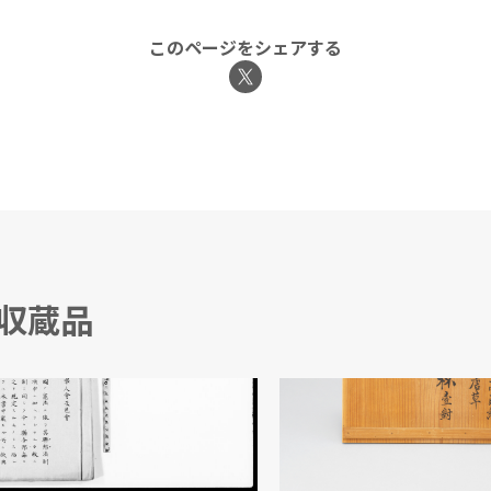
このページをシェアする
る収蔵品
 各邑撰挙人会及邑会
牡丹唐草蒔絵 高坏 雛