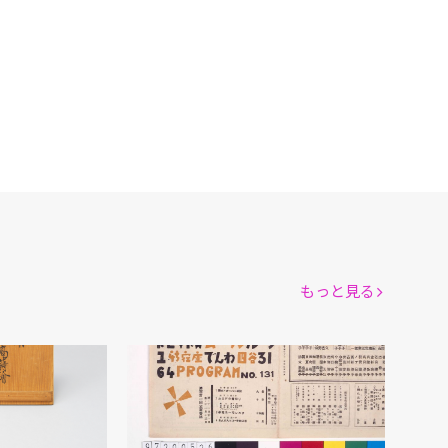
もっと見る
道具
ムーラン・ルージュ 第131回公演番組
越野賢二/編