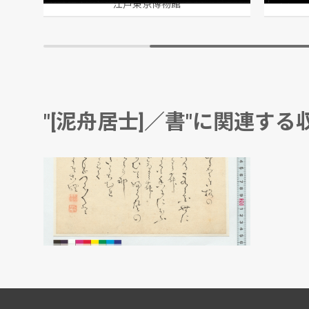
江戸東京博物館
"[泥舟居士]／書"に関連する
和歌 天城山をこゆるとき
[泥舟居士]／書
江戸東京博物館