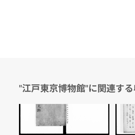
"江戸東京博物館"に関連す
況
献白布告菅見録
第三巻
松堂先生/著