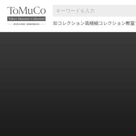
3Dコレクション
高精細コレクション
教室