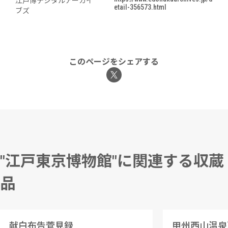
江戸博デジタルアーカイ
etail-356573.html
ブズ
このページをシェアする
"江戸東京博物館"に関連する収蔵
品
献白布告菅見録