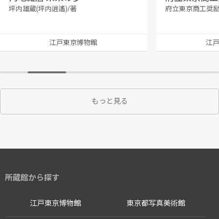
坪内雄蔵(坪内逍遙)/著
府立東京商工奨励
江戸東京博物館
江
もっと見る
所蔵館から探す
江戸東京博物館
東京都写真美術館