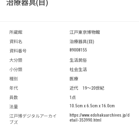
治療器具(目)
所蔵館
江戸東京博物館
資料名
治療器具(目)
89008155
資料番号
大分類
生活民俗
小分類
社会生活
種別
医療
年代
近代 19～20世紀
員数
1点
10.5cm x 6.5cm x 16.0cm
法量
https://www.edohakuarchives.jp/d
江戸博デジタルアーカイ
etail-353990.html
ブズ