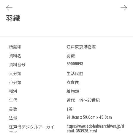
羽織
所蔵館
江戸東京博物館
資料名
羽織
89008093
資料番号
大分類
生活民俗
小分類
衣食住
種別
着物類
年代
近代 19～20世紀
員数
1着
91.0cm x 59.0cm x 45.0cm
法量
https://www.edohakuarchives.jp/d
江戸博デジタルアーカイ
etail-353928.html