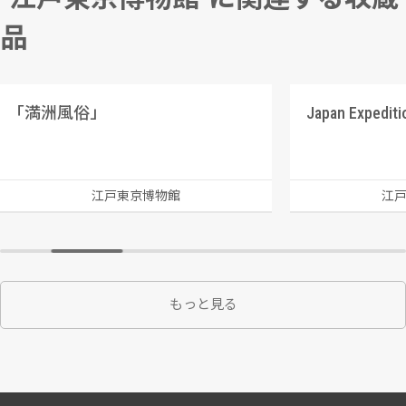
品
｢満洲風俗」
江戸東京博物館
江
もっと見る