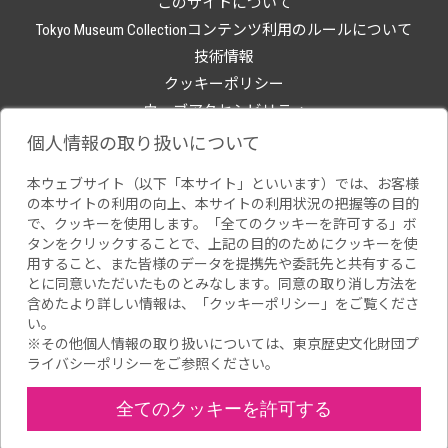
このサイトについて
Tokyo Museum Collectionコンテンツ利用のルールについて
技術情報
クッキーポリシー
ウェブアクセシビリティ
関連サイト
個人情報の取り扱いについて
本ウェブサイト（以下「本サイト」といいます）では、お客様
の本サイトの利用の向上、本サイトの利用状況の把握等の目的
で、クッキーを使用します。「全てのクッキーを許可する」ボ
タンをクリックすることで、上記の目的のためにクッキーを使
用すること、また皆様のデータを提携先や委託先と共有するこ
とに同意いただいたものとみなします。同意の取り消し方法を
含めたより詳しい情報は、「
クッキーポリシー
」をご覧くださ
い。
※その他個人情報の取り扱いについては、
東京歴史文化財団プ
ライバシーポリシー
をご参照ください。
全てのクッキーを許可する
Copyright(C) Tokyo Metropolitan Foundation for History and Culture.All
rights reserved.