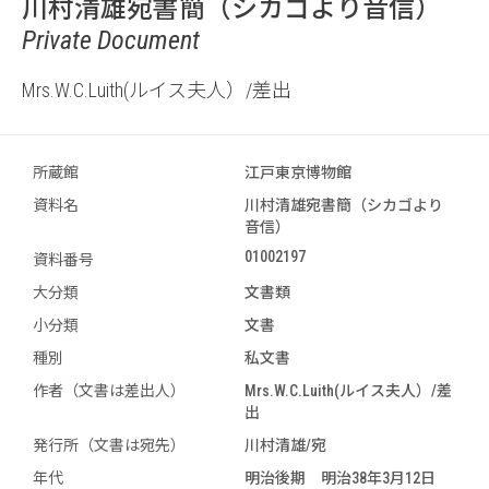
川村清雄宛書簡（シカゴより音信）
Private Document
Mrs.W.C.Luith(ルイス夫人）/差出
所蔵館
江戸東京博物館
資料名
川村清雄宛書簡（シカゴより
音信）
01002197
資料番号
大分類
文書類
小分類
文書
種別
私文書
作者（文書は差出人）
Mrs.W.C.Luith(ルイス夫人）/差
出
発行所（文書は宛先）
川村清雄/宛
年代
明治後期 明治38年3月12日