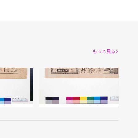
もっと見る
広告
「宝丹」「ヒンター」広告
本舗 守田治兵衛/製作
館
江戸東京博物館