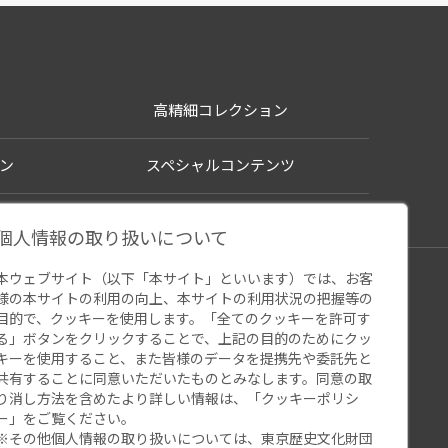
高精細コレクション
ン
スペシャルコンテンツ
個人情報の取り扱いについて
本ウェブサイト（以下「本サイト」といいます）では、お客
シー
様の本サイトの利用の向上、本サイトの利用状況の把握等の
ウェブアクセシビリティ
関連サイト
目的で、クッキーを使用します。「全てのクッキーを許可す
る」ボタンをクリックすることで、上記の目的のためにクッ
キーを使用すること、また皆様のデータを提携先や委託先と
共有することに同意いただいたものとみなします。同意の取
り消し方法を含めたより詳しい情報は、「
クッキーポリシ
ー
」をご覧ください。
※その他個人情報の取り扱いについては、
東京歴史文化財団