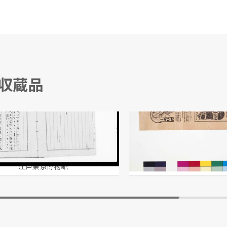
る収蔵品
編次ノ理由書
「宝丹」「ヒンター」
本舗 守田治兵衛/製作
江戸東京博物館
江戸東京博物