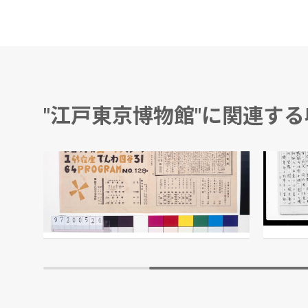
"江戸東京博物館"に関連す
ムーラン・ルージュ 第128回公演番組
訴訟法
越野賢二/編
江戸東京博物館