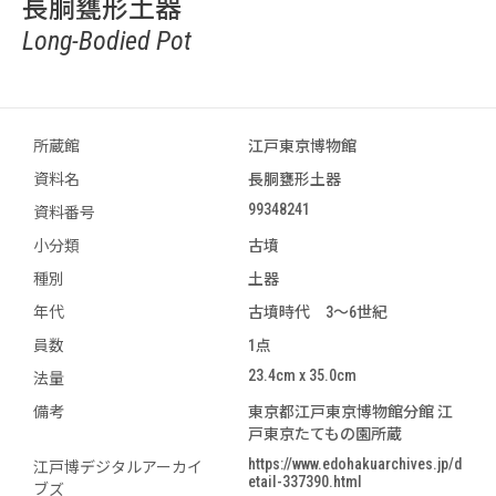
長胴甕形土器
Long-Bodied Pot
所蔵館
江戸東京博物館
資料名
長胴甕形土器
99348241
資料番号
小分類
古墳
種別
土器
年代
古墳時代 3～6世紀
員数
1点
23.4cm x 35.0cm
法量
備考
東京都江戸東京博物館分館 江
戸東京たてもの園所蔵
https://www.edohakuarchives.jp/d
江戸博デジタルアーカイ
etail-337390.html
ブズ