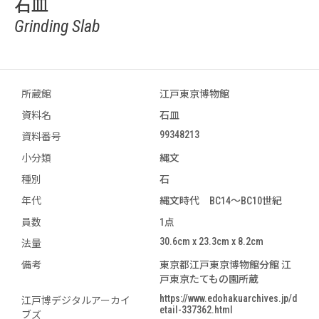
石皿
Grinding Slab
所蔵館
江戸東京博物館
資料名
石皿
99348213
資料番号
小分類
縄文
種別
石
年代
縄文時代 BC14～BC10世紀
員数
1点
30.6cm x 23.3cm x 8.2cm
法量
備考
東京都江戸東京博物館分館 江
戸東京たてもの園所蔵
https://www.edohakuarchives.jp/d
江戸博デジタルアーカイ
etail-337362.html
ブズ