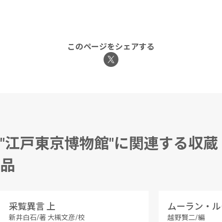
このページをシェアする
"江戸東京博物館"に関連する収蔵
品
采覧異言 上
新井白石/著 大槻文彦/校
越野賢二/編