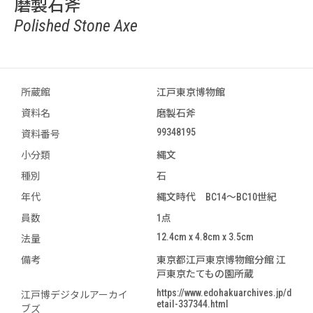
磨製石斧
Polished Stone Axe
所蔵館
江戸東京博物館
資料名
磨製石斧
99348195
資料番号
小分類
縄文
種別
石
年代
縄文時代 BC14～BC10世紀
員数
1点
12.4cm x 4.8cm x 3.5cm
法量
備考
東京都江戸東京博物館分館 江
戸東京たてもの園所蔵
https://www.edohakuarchives.jp/d
江戸博デジタルアーカイ
etail-337344.html
ブズ