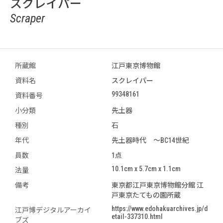
スクレイパー
Scraper
所蔵館
江戸東京博物館
資料名
スクレイパー
99348161
資料番号
小分類
先土器
種別
石
年代
先土器時代 ～BC14世紀
員数
1点
10.1cm x 5.7cm x 1.1cm
法量
備考
東京都江戸東京博物館分館 江
戸東京たてもの園所蔵
https://www.edohakuarchives.jp/d
江戸博デジタルアーカイ
etail-337310.html
ブズ