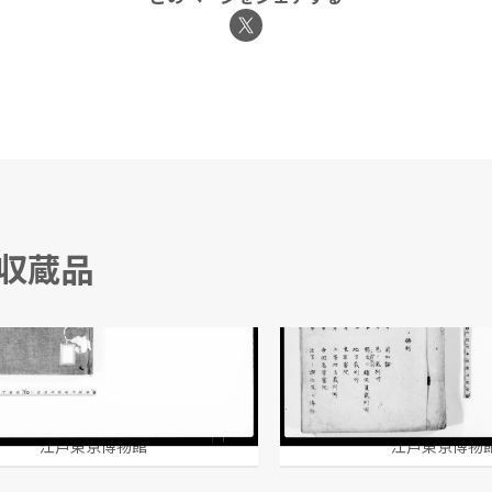
る収蔵品
第四巻 司法権ノ編制
江戸東京博物館
江戸東京博物