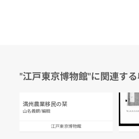
"江戸東京博物館"に関連す
満州農業移民の栞
公裁録
山名義鶴/編輯
江戸東京博物館