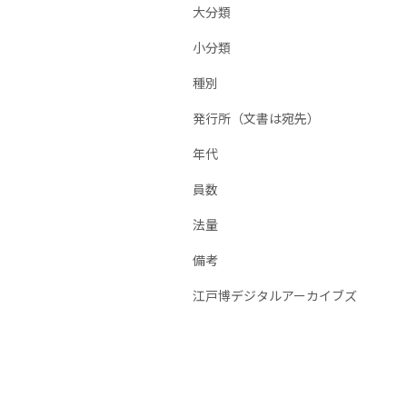
大分類
小分類
種別
発行所（文書は宛先）
年代
員数
法量
備考
江戸博デジタルアーカイブズ