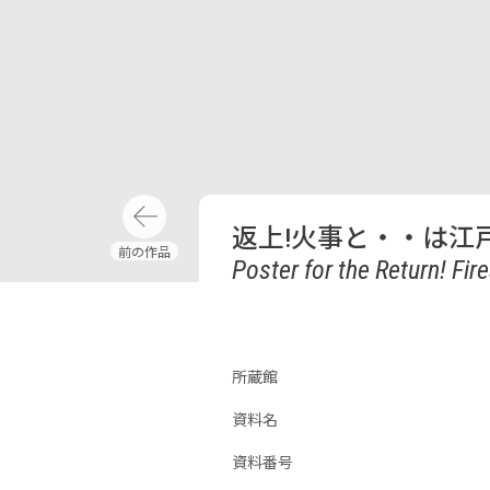
返上!火事と・・は江
Poster for the Return! Fir
所蔵館
資料名
資料番号