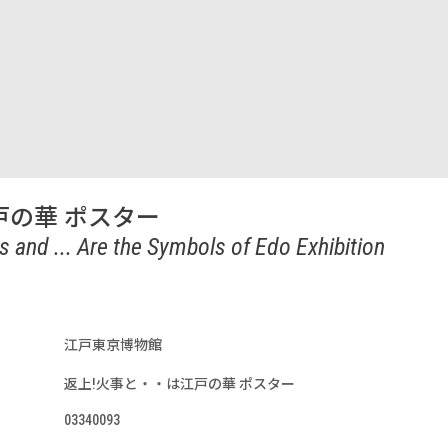
戸の華 ポスター
es and ... Are the Symbols of Edo Exhibition
江戸東京博物館
返上!火事と・・は江戸の華 ポスター
03340093