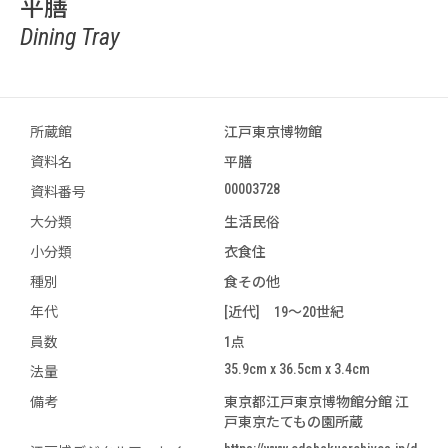
平膳
Dining Tray
所蔵館
江戸東京博物館
資料名
平膳
00003728
資料番号
大分類
生活民俗
小分類
衣食住
種別
食その他
年代
[近代] 19～20世紀
員数
1点
35.9cm x 36.5cm x 3.4cm
法量
備考
東京都江戸東京博物館分館 江
戸東京たてもの園所蔵