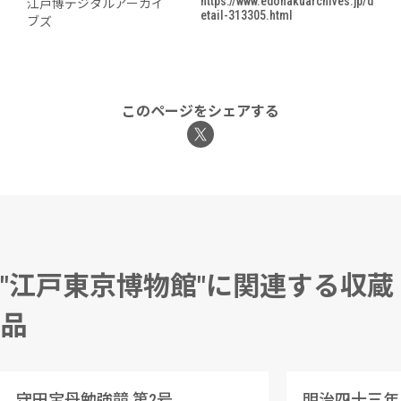
https://www.edohakuarchives.jp/d
江戸博デジタルアーカイ
etail-313305.html
ブズ
このページをシェアする
"江戸東京博物館"に関連する収蔵
品
守田宝丹勉強競 第2号
明治四十三年