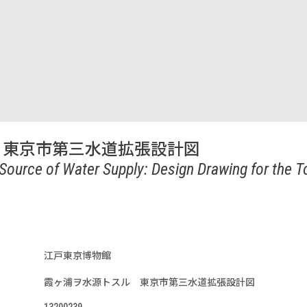
 東京市第三水道拡張設計図
Source of Water Supply: Design Drawing for the 
江戸東京博物館
霞ヶ浦ヲ水源トスル 東京市第三水道拡張設計図