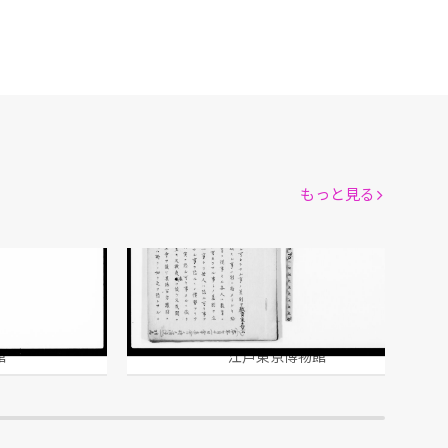
もっと見る
恐ル可キ事ト恐ル可カラサル事ノ差別ヲ教育家ニ望ム
館
江戸東京博物館