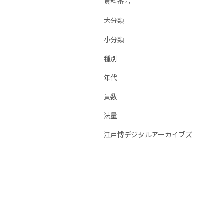
資料番号
大分類
小分類
種別
年代
員数
法量
江戸博デジタルアーカイブズ