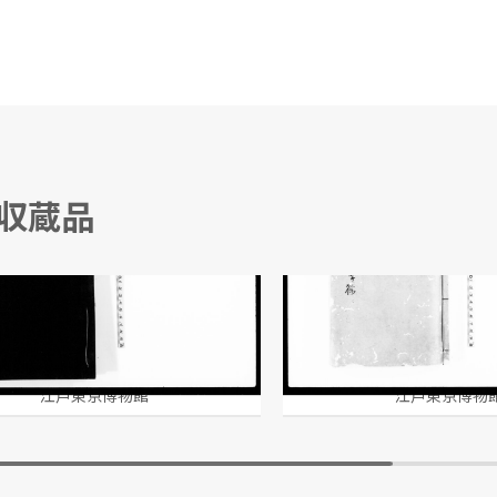
る収蔵品
集 巻之八
幕府御定書百ヶ条
江戸東京博物館
江戸東京博物