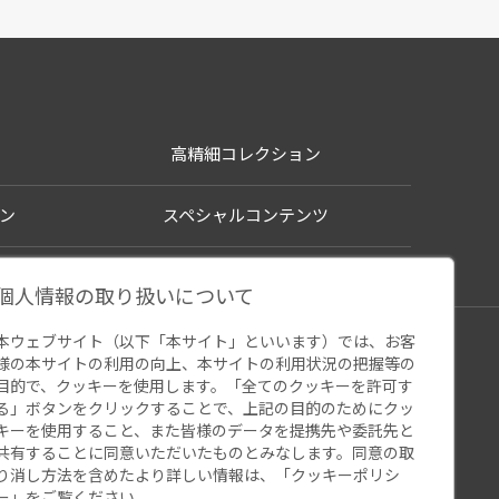
高精細コレクション
ン
スペシャルコンテンツ
個人情報の取り扱いについて
本ウェブサイト（以下「本サイト」といいます）では、お客
シー
様の本サイトの利用の向上、本サイトの利用状況の把握等の
ウェブアクセシビリティ
関連サイト
目的で、クッキーを使用します。「全てのクッキーを許可す
る」ボタンをクリックすることで、上記の目的のためにクッ
キーを使用すること、また皆様のデータを提携先や委託先と
共有することに同意いただいたものとみなします。同意の取
り消し方法を含めたより詳しい情報は、「
クッキーポリシ
ー
」をご覧ください。