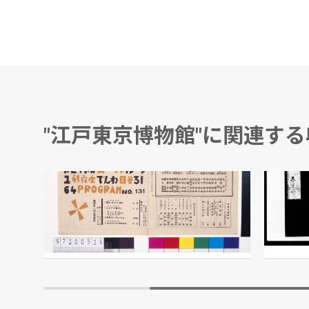
"江戸東京博物館"に関連す
日露・世界大戦・支那事変戦線比較図(昭和十四年春)
ムーラン・ルージュ 第131回公演番組
服忌例
越野賢二/編
江戸東京博物館