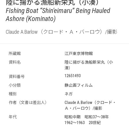
陸に揚がる漁船新栄丸（小湊）
Fishing Boat “Shin'eimaru” Being Hauled
Ashore (Kominato)
Claude A.Barlow（クロード・Ａ・バーロウ）/撮影
所蔵館
江戸東京博物館
資料名
陸に揚がる漁船新栄丸（小
湊）
12651493
資料番号
小分類
静止画フィルム
種別
ネガ
作者（文書は差出人）
Claude A.Barlow（クロード・
Ａ・バーロウ）/撮影
年代
昭和中期 昭和37～38年
1962～1963 20世紀