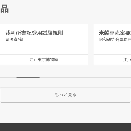
品
裁判所書記登用試験規則
米穀専売案要
司法省/著
昭和研究会事務局
江戸東京博物館
江
もっと見る