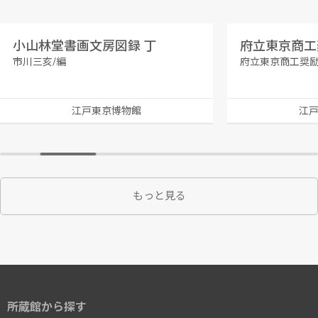
小山林堂書画文房図録 丁
市川三亥/編
府立東京商工奨励
江戸東京博物館
江
もっと見る
所蔵館から探す