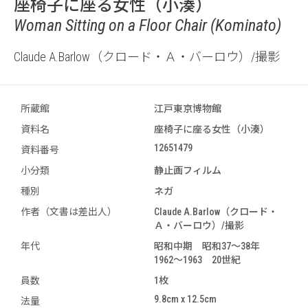
座椅子に座る女性（小湊）
Woman Sitting on a Floor Chair (Kominato)
Claude A.Barlow（クロード・Ａ・バーロウ）/撮影
所蔵館
江戸東京博物館
資料名
座椅子に座る女性（小湊）
12651479
資料番号
小分類
静止画フィルム
種別
ネガ
作者（文書は差出人）
Claude A.Barlow（クロード・
Ａ・バーロウ）/撮影
年代
昭和中期 昭和37～38年
1962～1963 20世紀
員数
1枚
9.8cm x 12.5cm
法量