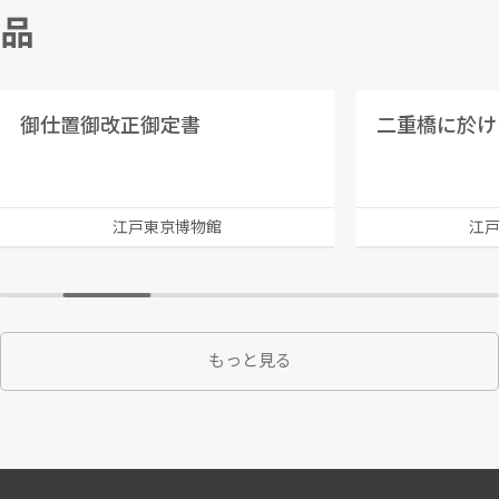
品
御仕置御改正御定書
江戸東京博物館
江
もっと見る