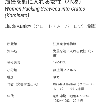
海藻を箱に入れる女性（小湊）
Women Packing Seaweed into Crates
(Kominato)
Claude A.Barlow（クロード・Ａ・バーロウ）/撮影
所蔵館
江戸東京博物館
資料名
海藻を箱に入れる女性（小
湊）
12651130
資料番号
小分類
静止画フィルム
種別
ネガ
作者（文書は差出人）
Claude A.Barlow（クロード・
Ａ・バーロウ）/撮影
年代
昭和中期 昭和37～38年
1962～1963 20世紀