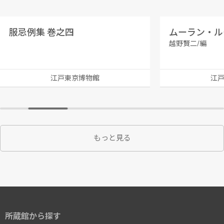
服忌例集 巻之四
越野賢二/編
江戸東京博物館
江
もっと見る
所蔵館から探す