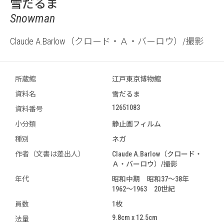
雪だるま
Snowman
Claude A.Barlow（クロード・Ａ・バーロウ）/撮影
所蔵館
江戸東京博物館
資料名
雪だるま
12651083
資料番号
小分類
静止画フィルム
種別
ネガ
作者（文書は差出人）
Claude A.Barlow（クロード・
Ａ・バーロウ）/撮影
年代
昭和中期 昭和37～38年
1962～1963 20世紀
員数
1枚
9.8cm x 12.5cm
法量