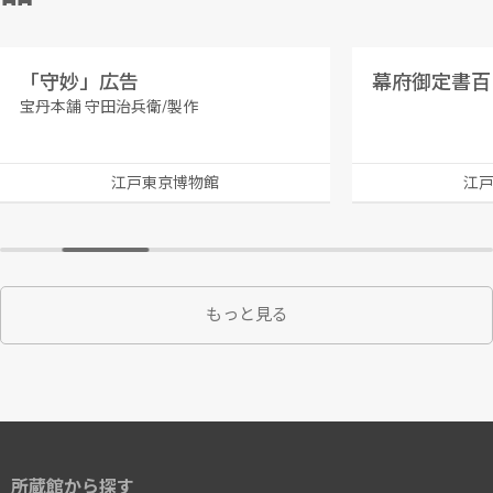
「守妙」広告
幕府御定書百
宝丹本舗 守田治兵衛/製作
江戸東京博物館
江
もっと見る
所蔵館から探す