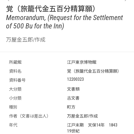
覚（旅籠代金五百分精算願）
Memorandum, (Request for the Settlement
of 500 Bu for the Inn)
万屋金五郎/作成
所蔵館
江戸東京博物館
資料名
覚（旅籠代金五百分精算願）
12200323
資料番号
大分類
文書類
小分類
古文書
種別
町方
作者（文書は差出人）
万屋金五郎/作成
年代
江戸末期 天保14年 1843
19世紀