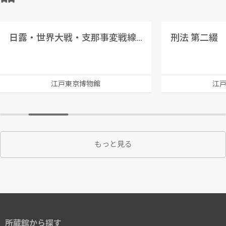
日露・世界大戦・支那事変戦線比較図(昭和十四年春)
刑法 第二綴
江戸東京博物館
江
もっと見る
所蔵館から探す