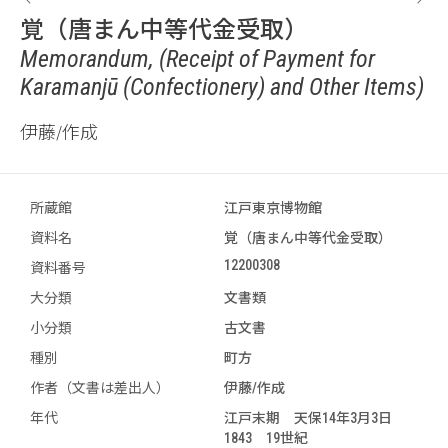
覚（唐まん中等代金受取）
Memorandum, (Receipt of Payment for
Karamanjū (Confectionery) and Other Items)
伊藤/作成
所蔵館
江戸東京博物館
資料名
覚（唐まん中等代金受取）
12200308
資料番号
大分類
文書類
小分類
古文書
種別
町方
作者（文書は差出人）
伊藤/作成
年代
江戸末期 天保14年3月3日
1843 19世紀