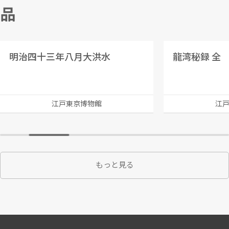
品
明治四十三年八月大洪水
龍湾秘録 全
江戸東京博物館
江
もっと見る