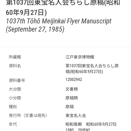
第1037回東宝名人会ちらし原稿(昭和
60年9月27日)
1037th Tōhō Meijinkai Flyer Manuscript
(September 27, 1985)
所蔵館
江戸東京博物館
資料名
第1037回東宝名人会ちらし原
稿(昭和60年9月27日)
12002942
資料番号
大分類
文書類
小分類
原稿類
種別
原稿
発行所（文書は宛先）
東宝名人会
年代
昭和後期 昭和60年9月27日
1985 20世紀