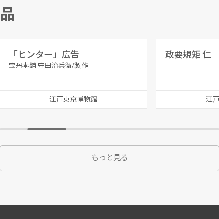
品
「ヒンター」広告
政要規矩 仁
宝丹本舗 守田治兵衛/製作
江戸東京博物館
江
もっと見る