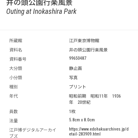
井の頭公園行楽風景
Outing at Inokashira Park
所蔵館
江戸東京博物館
資料名
井の頭公園行楽風景
99650487
資料番号
大分類
静止画
小分類
写真
種別
プリント
年代
昭和前期 昭和11年 1936
年 20世紀
員数
1枚
5.8cm x 8.0cm
法量
https://www.edohakuarchives.jp/d
江戸博デジタルアーカイ
etail-283909.html
ブズ