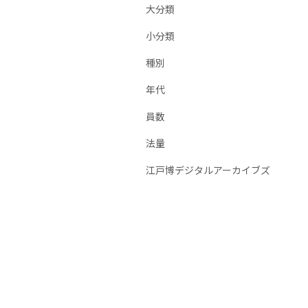
大分類
小分類
種別
年代
員数
法量
江戸博デジタルアーカイブズ