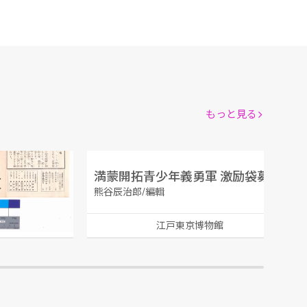
もっと見る
ムーラン・ルージュ 第114回公演番組
満蒙開拓青少年義勇軍 激励袋募集報告書
熊谷辰治郎/編輯
館
江戸東京博物館