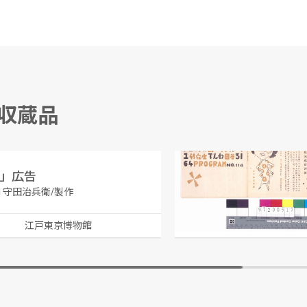
る収蔵品
」広告
 守田治兵衛/製作
越野賢二/編
江戸東京博物館
江戸東京博物