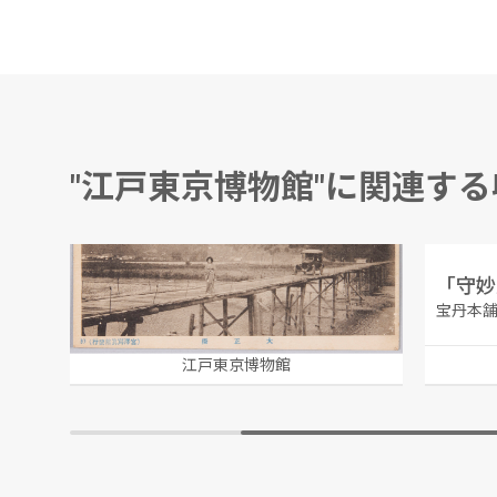
"江戸東京博物館"に関連す
大正橋(信州観光絵葉書)
「守妙
宝丹本舗
江戸東京博物館