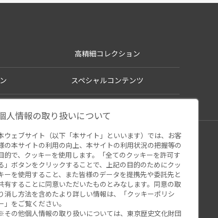
高精細コレクション
ン
スペシャルコンテンツ
個人情報の取り扱いについて
本ウェブサイト（以下「本サイト」といいます）では、お客
シー
様の本サイトの利用の向上、本サイトの利用状況の把握等の
ウェブアクセシビリティ
関連サイト
目的で、クッキーを使用します。「全てのクッキーを許可す
る」ボタンをクリックすることで、上記の目的のためにクッ
キーを使用すること、また皆様のデータを提携先や委託先と
共有することに同意いただいたものとみなします。同意の取
り消し方法を含めたより詳しい情報は、「
クッキーポリシ
ー
」をご覧ください。
※その他個人情報の取り扱いについては、
東京歴史文化財団