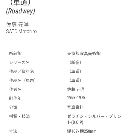
（車道）
(Roadway)
佐藤 元洋
SATO Motohiro
所蔵館
東京都写真美術館
シリーズ名
（新宿）
作品／資料名
（車道）
作品名（原題）
（車道）
作者名
佐藤 元洋
1968-1978
制作年
分類
写真資料
材質・技法
ゼラチン・シルバー・プリン
ト(D.O.P)
寸法
縦167×横250mm