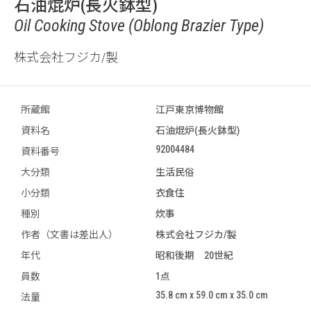
石油焜炉(長火鉢型)
Oil Cooking Stove (Oblong Brazier Type)
株式会社フジカ/製
所蔵館
江戸東京博物館
資料名
石油焜炉(長火鉢型)
92004484
資料番号
大分類
生活民俗
小分類
衣食住
種別
炊事
作者（文書は差出人）
株式会社フジカ/製
年代
昭和後期 20世紀
員数
1点
35.8 cm x 59.0 cm x 35.0 cm
法量