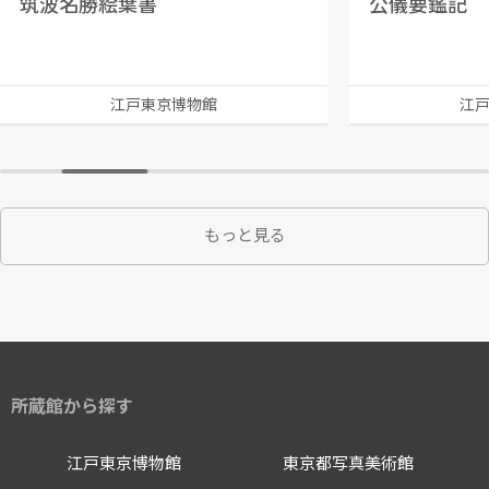
筑波名勝絵葉書
公儀要鑑記
江戸東京博物館
江
もっと見る
所蔵館から探す
江戸東京博物館
東京都写真美術館