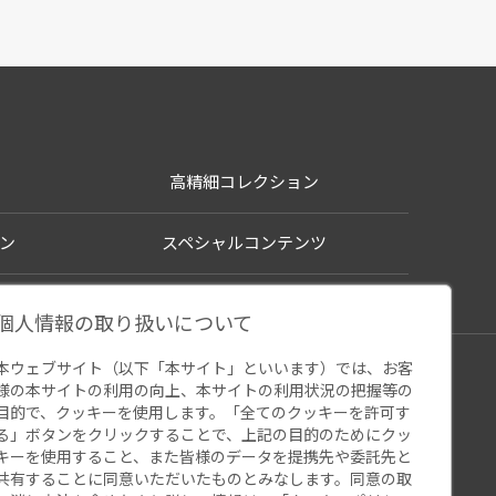
高精細コレクション
ン
スペシャルコンテンツ
個人情報の取り扱いについて
本ウェブサイト（以下「本サイト」といいます）では、お客
シー
様の本サイトの利用の向上、本サイトの利用状況の把握等の
ウェブアクセシビリティ
関連サイト
目的で、クッキーを使用します。「全てのクッキーを許可す
る」ボタンをクリックすることで、上記の目的のためにクッ
キーを使用すること、また皆様のデータを提携先や委託先と
共有することに同意いただいたものとみなします。同意の取