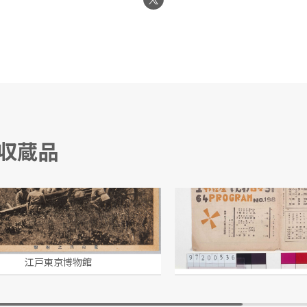
る収蔵品
砲兵射撃演習絵葉書
越野賢二/編
江戸東京博物館
江戸東京博物