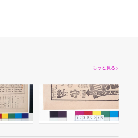
もっと見る
ムーラン・ルージュ 第198回公演番組
「守妙」広告
宝丹本舗 守田治兵衛/製作
館
江戸東京博物館