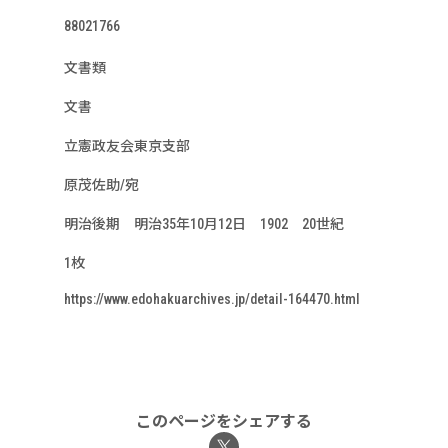
88021766
文書類
文書
立憲政友会東京支部
原茂佐助/宛
明治後期 明治35年10月12日 1902 20世紀
1枚
https://www.edohakuarchives.jp/detail-164470.html
このページをシェアする