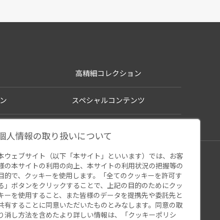
高精細コレクション
ン
スペシャルコンテンツ
個人情報の取り扱いについて
本ウェブサイト（以下「本サイト」といいます）では、お客
シー
様の本サイトの利用の向上、本サイトの利用状況の把握等の
ウェブアクセシビリティ
関連サイト
目的で、クッキーを使用します。「全てのクッキーを許可す
る」ボタンをクリックすることで、上記の目的のためにクッ
キーを使用すること、また皆様のデータを提携先や委託先と
共有することに同意いただいたものとみなします。同意の取
り消し方法を含めたより詳しい情報は、「
クッキーポリシ