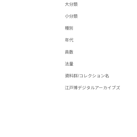
大分類
小分類
種別
年代
員数
法量
資料群/コレクション名
江戸博デジタルアーカイブズ