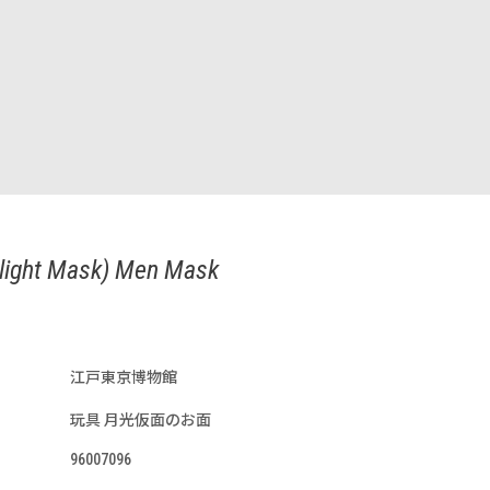
light Mask) Men Mask
江戸東京博物館
玩具 月光仮面のお面
96007096