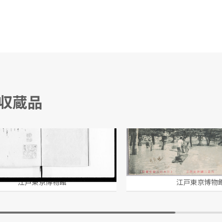
る収蔵品
秘録 十一
東京水害地実況 向島
日本橋三新堂
江戸東京博物館
江戸東京博物