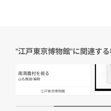
"江戸東京博物館"に関連す
ムーラン・ルージュ 第126回公演番組
南満農村を視る
大政三
山名義雄/編輯
江戸東京博物館