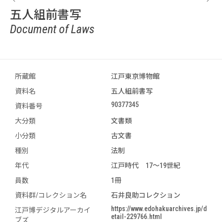
五人組前書写
Document of Laws
所蔵館
江戸東京博物館
資料名
五人組前書写
90377345
資料番号
大分類
文書類
小分類
古文書
種別
法制
年代
江戸時代 17～19世紀
員数
1冊
資料群/コレクション名
石井良助コレクション
https://www.edohakuarchives.jp/d
江戸博デジタルアーカイ
etail-229766.html
ブズ