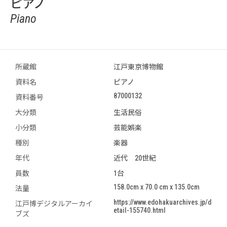
ピアノ
Piano
所蔵館
江戸東京博物館
資料名
ピアノ
87000132
資料番号
大分類
生活民俗
小分類
芸能娯楽
種別
楽器
年代
近代 20世紀
員数
1台
158.0cm x 70.0 cm x 135.0cm
法量
https://www.edohakuarchives.jp/d
江戸博デジタルアーカイ
etail-155740.html
ブズ