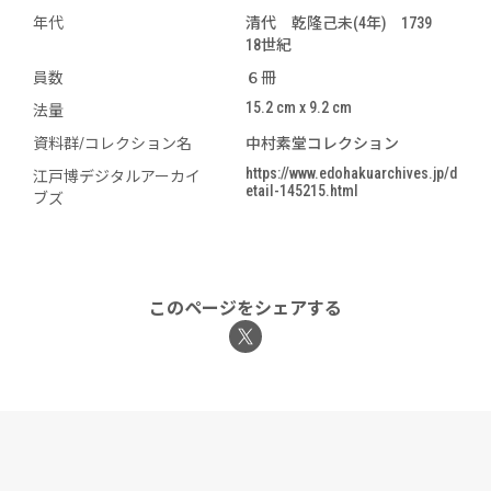
年代
清代 乾隆己未(4年) 1739
18世紀
員数
６冊
15.2 cm x 9.2 cm
法量
資料群/コレクション名
中村素堂コレクション
https://www.edohakuarchives.jp/d
江戸博デジタルアーカイ
etail-145215.html
ブズ
このページをシェアする