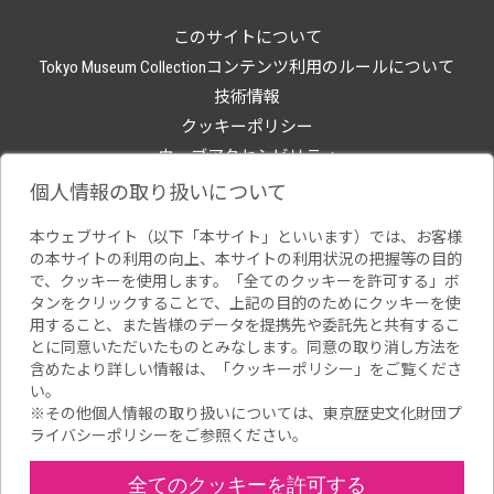
このサイトについて
Tokyo Museum Collectionコンテンツ利用のルールについて
技術情報
クッキーポリシー
ウェブアクセシビリティ
関連サイト
個人情報の取り扱いについて
本ウェブサイト（以下「本サイト」といいます）では、お客様
の本サイトの利用の向上、本サイトの利用状況の把握等の目的
で、クッキーを使用します。「全てのクッキーを許可する」ボ
タンをクリックすることで、上記の目的のためにクッキーを使
用すること、また皆様のデータを提携先や委託先と共有するこ
とに同意いただいたものとみなします。同意の取り消し方法を
含めたより詳しい情報は、「
クッキーポリシー
」をご覧くださ
い。
※その他個人情報の取り扱いについては、
東京歴史文化財団プ
ライバシーポリシー
をご参照ください。
全てのクッキーを許可する
Copyright(C) Tokyo Metropolitan Foundation for History and Culture.All