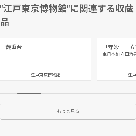
"江戸東京博物館"に関連する収蔵
品
菱重台
「守妙」「立
宝丹本舗 守田治
江戸東京博物館
江
もっと見る