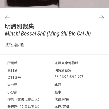
明詩別裁集
Minshi Bessai Shū (Ming Shi Bie Cai Ji)
沈徳潜/選
所蔵館
江戸東京博物館
資料名
明詩別裁集
82101222-82101227
資料番号
大分類
典籍
小分類
版本
作者（文書は差出人）
沈徳潜/選
発行所（文書は宛先）
本衙/蔵板