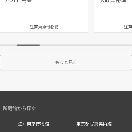
地方竹馬集
大政三秘録 
江戸東京博物館
江
もっと見る
所蔵館から探す
江戸東京博物館
東京都写真美術館