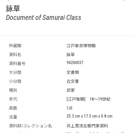
詠草
Document of Samurai Class
所蔵館
江戸東京博物館
資料名
詠草
94204037
資料番号
大分類
文書類
小分類
古文書
種別
武家
年代
[江戸後期] 18～19世紀
員数
1点
25.3 cm x 17.5 cm x 0.8 cm
法量
資料群/コレクション名
井上貫流左衛門家資料