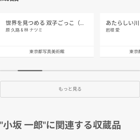
世界を見つめる 双子ごっこ（吸血鬼ごっこ）（紅＆紺）
原 久路 & 林 ナツミ
岩根 愛
東京都写真美術館
東京
もっと見る
"小坂 一郎"に関連する収蔵品