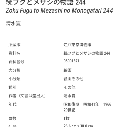
続フグとメザシの物語 244
Zoku Fugu to Mezashi no Monogatari 244
清水崑
所蔵館
江戸東京博物館
資料名
続フグとメザシの物語 244
06001871
資料番号
大分類
絵画
小分類
絵画その他
種別
その他
作者（文書は差出人）
清水崑
年代
昭和後期 昭和41年 1966
20世紀
員数
1枚
26.6 cm x 38.0 cm