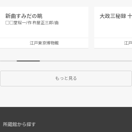
新曲すみだの眺
大政三秘録 
□□堂桜一/作 杵屋正三郎/曲
江戸東京博物館
江
もっと見る
所蔵館から探す