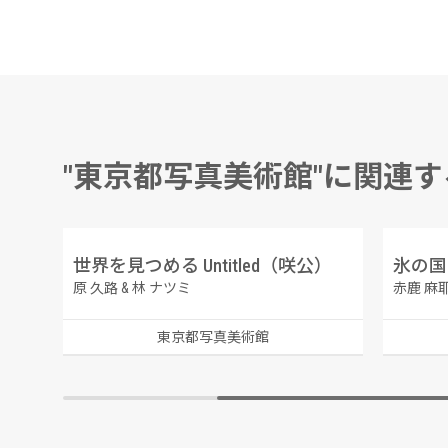
"東京都写真美術館"に関連
世界を見つめる Untitled（咲公）
氷の国
原 久路 & 林 ナツミ
赤鹿 麻
東京都写真美術館