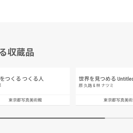
する収蔵品
をつくる つくる人
世界を見つめる Untitl
耶
原 久路 & 林 ナツミ
東京都写真美術館
東京都写真美術