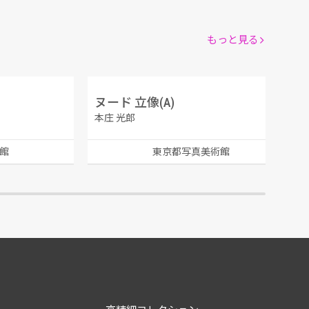
もっと見る
ヌード 立像(A)
本庄 光郎
館
東京都写真美術館