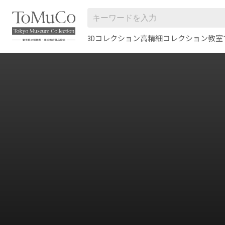
3Dコレクション
高精細コレクション
教室