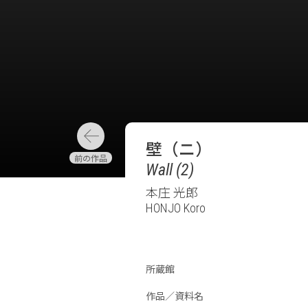
壁（ニ）
Wall (2)
本庄 光郎
HONJO Koro
所蔵館
作品／資料名