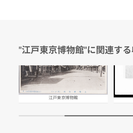
"江戸東京博物館"に関連す
上溝市場通 (其ノ一)
公裁秘
江戸東京博物館