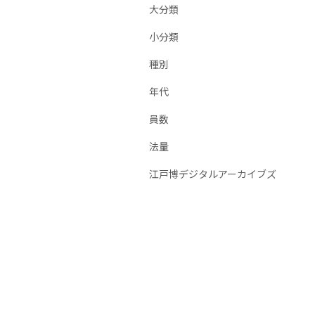
大分類
小分類
種別
年代
員数
法量
江戸博デジタルアーカイブズ