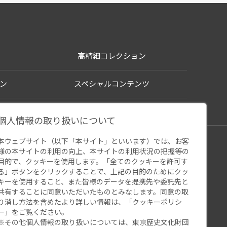
高精細コレクション
ン
スペシャルコンテンツ
個人情報の取り扱いについて
本ウェブサイト（以下「本サイト」といいます）では、お客
シー
様の本サイトの利用の向上、本サイトの利用状況の把握等の
ウェブアクセシビリティ
関連サイト
目的で、クッキーを使用します。「全てのクッキーを許可す
る」ボタンをクリックすることで、上記の目的のためにクッ
キーを使用すること、また皆様のデータを提携先や委託先と
共有することに同意いただいたものとみなします。同意の取
り消し方法を含めたより詳しい情報は、「
クッキーポリシ
ー
」をご覧ください。
※その他個人情報の取り扱いについては、
東京歴史文化財団