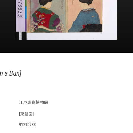
in a Bun]
江戸東京博物館
[束髪図]
91210233