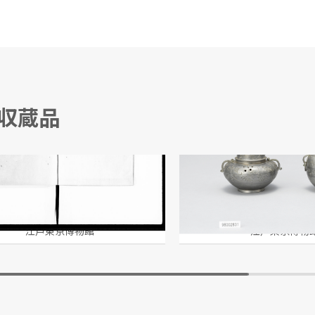
る収蔵品
鑑録
風炉(牡丹唐草蒔絵 茶弁
江戸東京博物館
江戸東京博物