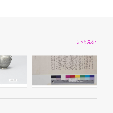
もっと見る
当 雛道具)
大東亜戦記録画
井上直泉/画
館
江戸東京博物館