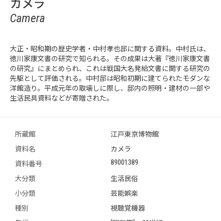
カメラ
Camera
大正・昭和期の歴史学者・中村孝也邸に関する資料。中村氏は、
徳川家康文書の研究で知られる。その成果は大著『徳川家康文書
の研究』にまとめられ、これは戦国大名発給文書に関する研究の
先駆として評価される。中村邸は昭和初期に建てられたモダンな
洋館造り。平成元年の取壊しに際し、邸内の照明・建材の一部や
生活民具資料などが寄贈された。
所蔵館
江戸東京博物館
資料名
カメラ
89001389
資料番号
大分類
生活民俗
小分類
芸能娯楽
種別
視聴覚機器