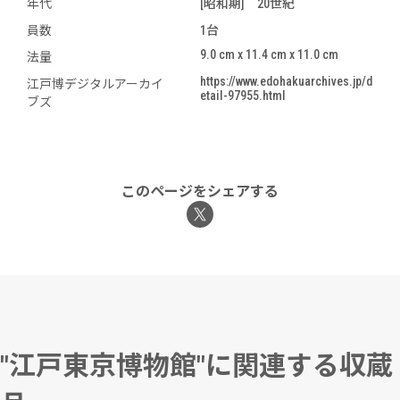
年代
[昭和期] 20世紀
員数
1台
9.0 cm x 11.4 cm x 11.0 cm
法量
https://www.edohakuarchives.jp/d
江戸博デジタルアーカイ
etail-97955.html
ブズ
このページをシェアする
"江戸東京博物館"に関連する収蔵