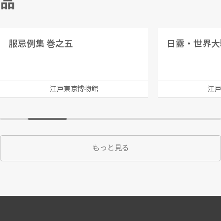
品
服忌例集 巻之五
江戸東京博物館
江
もっと見る