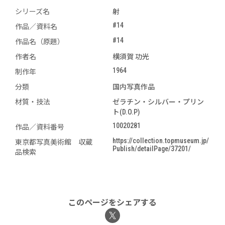
シリーズ名
射
#14
作品／資料名
#14
作品名（原題）
作者名
横須賀 功光
1964
制作年
分類
国内写真作品
材質・技法
ゼラチン・シルバー・プリン
ト(D.O.P)
10020281
作品／資料番号
https://collection.topmuseum.jp/
東京都写真美術館 収蔵
Publish/detailPage/37201/
品検索
このページをシェアする