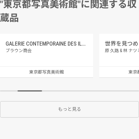
"東京都写真美術館"に関連する収
蔵品
GALERIE CONTEMPORAINE DES ILLUSTRATIONS FRANCAISES 7 ジョルジュ・トリュフォー、テレマカスとユリスの出会い
ブラウン商会
原 久路 & 林 ナツ
東京都写真美術館
東京
もっと見る