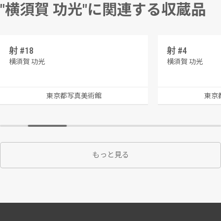
"横須賀 功光"に関連する収蔵品
射 #18
射 #4
横須賀 功光
横須賀 功光
東京都写真美術館
東京
もっと見る