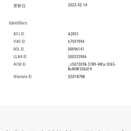
2023-02-14
更新日
Identifiers
APJ ID
A2051
VIAF ID
67597994
NDL ID
00096141
ULAN ID
500333904
AOW ID
_c5073038-3789-48fa-9265-
8c808f356d19
Wikidata ID
Q5018788