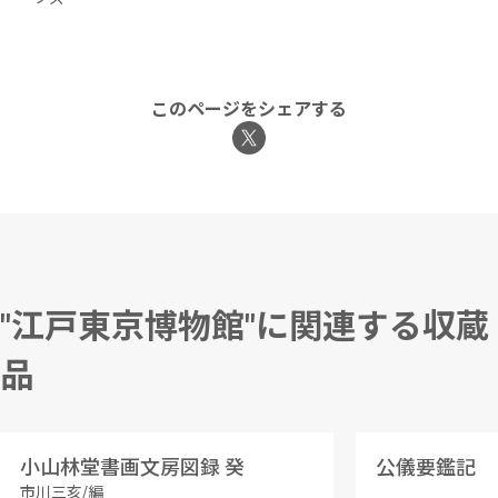
このページをシェアする
"江戸東京博物館"に関連する収蔵
品
小山林堂書画文房図録 癸
公儀要鑑記
市川三亥/編