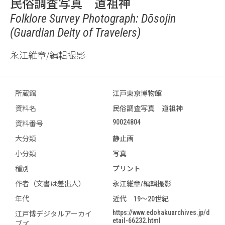
民俗調査写真 道祖神
Folklore Survey Photograph: Dōsojin
(Guardian Deity of Travelers)
永江維章/編輯撮影
所蔵館
江戸東京博物館
資料名
民俗調査写真 道祖神
90024804
資料番号
大分類
静止画
小分類
写真
種別
プリント
作者（文書は差出人）
永江維章/編輯撮影
年代
近代 19～20世紀
https://www.edohakuarchives.jp/d
江戸博デジタルアーカイ
etail-66232.html
ブズ