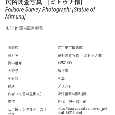
民俗調査写真 [ミトゥナ像]
Folklore Survey Photograph: [Statue of
Mithuna]
永江維章/編輯撮影
所蔵館
江戸東京博物館
資料名
民俗調査写真 [ミトゥナ像]
90024785
資料番号
大分類
静止画
小分類
写真
種別
プリント
作者（文書は差出人）
永江維章/編輯撮影
年代
近代 19～20世紀
https://www.edohakuarchives.jp/d
江戸博デジタルアーカイ
etail-66213.html
ブズ