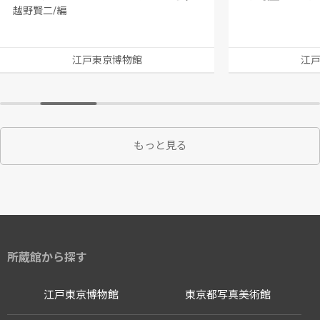
越野賢二/編
江戸東京博物館
江
もっと見る
所蔵館から探す
江戸東京博物館
東京都写真美術館