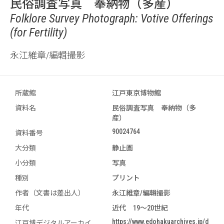
民俗調査写真 奉納物（多産）
Folklore Survey Photograph: Votive Offerings
(for Fertility)
永江維章/編輯撮影
所蔵館
江戸東京博物館
資料名
民俗調査写真 奉納物（多
産）
90024764
資料番号
大分類
静止画
小分類
写真
種別
プリント
作者（文書は差出人）
永江維章/編輯撮影
年代
近代 19～20世紀
https://www.edohakuarchives.jp/d
江戸博デジタルアーカイ