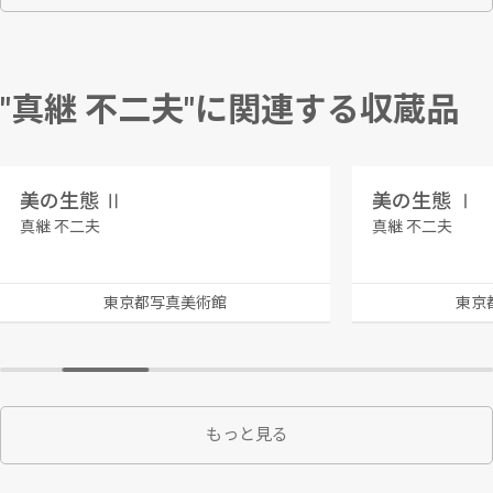
"真継 不二夫"に関連する収蔵品
美の生態 Ⅱ
美の生態 Ⅰ
真継 不二夫
真継 不二夫
東京都写真美術館
東京
もっと見る