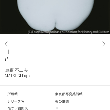
Ⅱ
II
真継 不二夫
MATSUGI Fujio
所蔵館
東京都写真美術館
シリーズ名
美の生態
Ⅱ
作品／資料名