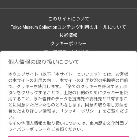
このサイトについて
Tokyo Museum Collectionコンテンツ利用のルールについて
技術情報
クッキーポリシー
ウェブアクセシビリティ
関連サイト
個人情報の取り扱いについて
本ウェブサイト（以下「本サイト」といいます）では、お客様
の本サイトの利用の向上、本サイトの利用状況の把握等の目的
で、クッキーを使用します。「全てのクッキーを許可する」ボ
タンをクリックすることで、上記の目的のためにクッキーを使
用すること、また皆様のデータを提携先や委託先と共有するこ
とに同意いただいたものとみなします。同意の取り消し方法を
含めたより詳しい情報は、「
クッキーポリシー
」をご覧くださ
い。
※その他個人情報の取り扱いについては、
東京歴史文化財団プ
ライバシーポリシー
をご参照ください。