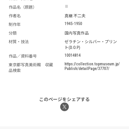
Ⅱ
作品名（原題）
作者名
真継 不二夫
1945-1950
制作年
分類
国内写真作品
材質・技法
ゼラチン・シルバー・プリン
ト(D.O.P)
10014814
作品／資料番号
https://collection.topmuseum.jp/
東京都写真美術館 収蔵
Publish/detailPage/37707/
品検索
このページをシェアする